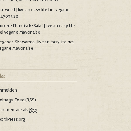
ratwurst | live an easy life
bei
vegane
ayonaise
urken-Thunfisch-Salat | live an easy life
ei
vegane Mayonaise
eganes Shawarma | live an easy life
bei
egane Mayonaise
ta
nmelden
eitrags-Feed (
RSS
)
ommentare als
RSS
ordPress.org