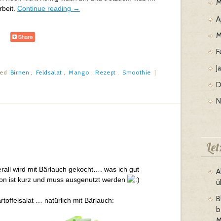
M
rbeit.
Continue reading
→
A
M
F
J
ged
Birnen
,
Feldsalat
,
Mango
,
Rezept
,
Smoothie
|
D
N
Le
ll wird mit Bärlauch gekocht…. was ich gut
A
son ist kurz und muss ausgenutzt werden
ü
B
toffelsalat … natürlich mit Bärlauch:
b
M