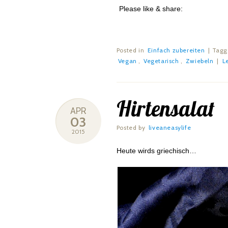
Please like & share:
Posted in
Einfach zubereiten
|
Tag
Vegan
,
Vegetarisch
,
Zwiebeln
|
L
Hirtensalat
APR
03
Posted by
liveaneasylife
2015
Heute wirds griechisch…