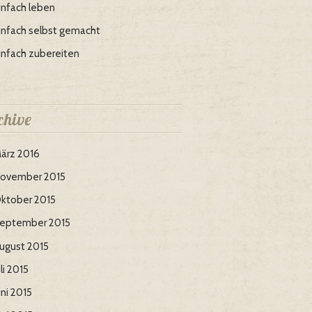
infach leben
infach selbst gemacht
infach zubereiten
chive
ärz 2016
ovember 2015
ktober 2015
eptember 2015
ugust 2015
uli 2015
uni 2015