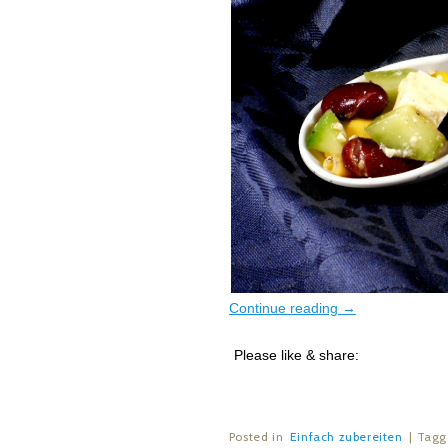
Continue reading
→
Please like & share:
Posted in
Einfach zubereiten
|
Tag