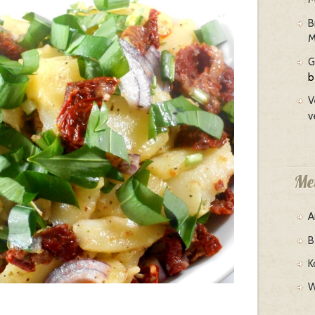
B
M
G
b
V
v
Me
A
B
K
W