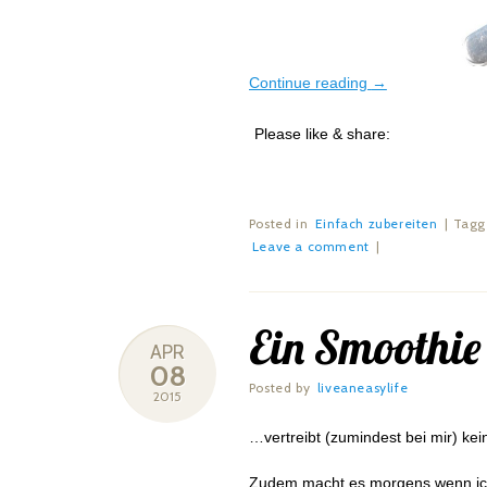
Continue reading
→
Please like & share:
Posted in
Einfach zubereiten
|
Tag
Leave a comment
|
Ein Smoothi
APR
08
Posted by
liveaneasylife
2015
…vertreibt (zumindest bei mir) kei
Zudem macht es morgens wenn ich 