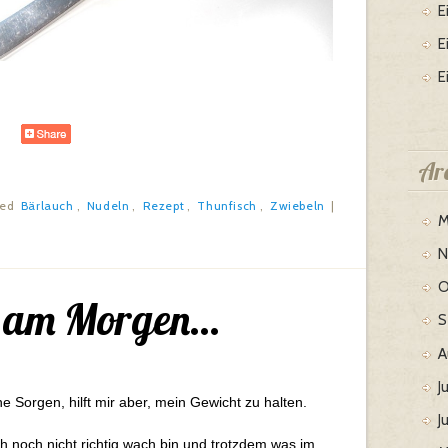
E
an-easy-
life.de/category/einfach-
E
kochen/page/2/">
E
Ar
ged
Bärlauch
,
Nudeln
,
Rezept
,
Thunfisch
,
Zwiebeln
|
M
N
O
e am Morgen…
S
A
J
ne Sorgen, hilft mir aber, mein Gewicht zu halten.
J
noch nicht richtig wach bin und trotzdem was im