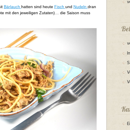
v
it
Bärlauch
hatten sind heute
Fisch
und
Nudeln
dran
pte mit den jeweiligen Zutaten)… die Saison muss
Bel
v
I
S
V
V
Ka
E
http://live-