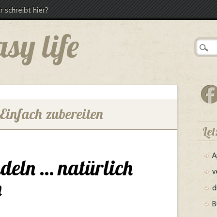
 schreibt hier?
asy life
Einfach zubereiten
Let
A
deln … natürlich
v
h
d
B