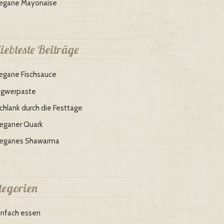
egane Mayonaise
iebteste Beiträge
egane Fischsauce
ngwerpaste
chlank durch die Festtage
eganer Quark
eganes Shawarma
tegorien
infach essen