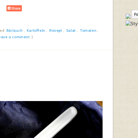
ged
Bärlauch
,
Kartoffeln
,
Rezept
,
Salat
,
Tomaten
,
eave a comment
|