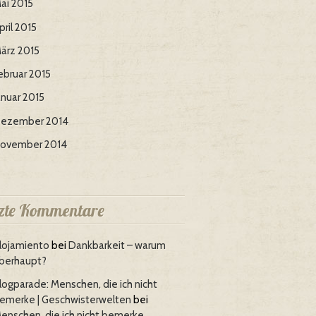
ai 2015
pril 2015
ärz 2015
ebruar 2015
anuar 2015
ezember 2014
ovember 2014
tzte Kommentare
lojamiento
bei
Dankbarkeit – warum
berhaupt?
logparade: Menschen, die ich nicht
emerke | Geschwisterwelten
bei
enschen, die ich nicht bemerke…