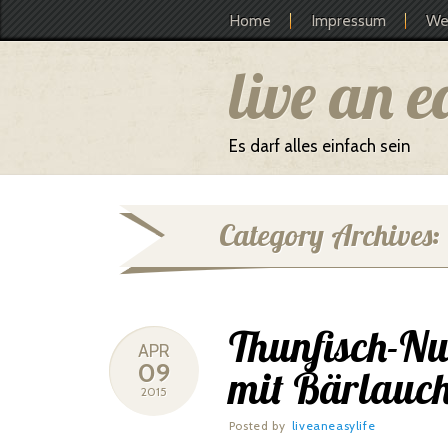
Main menu
Skip to content
Home
Impressum
Wer
live an e
Es darf alles einfach sein
Category Archives:
Thunfisch-Nu
APR
09
mit Bärlauc
2015
Posted by
liveaneasylife