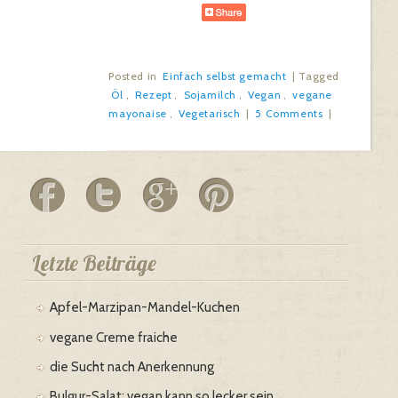
Posted in
Einfach selbst gemacht
|
Tagged
Öl
,
Rezept
,
Sojamilch
,
Vegan
,
vegane
mayonaise
,
Vegetarisch
|
5 Comments
|
Letzte Beiträge
Apfel-Marzipan-Mandel-Kuchen
vegane Creme fraiche
die Sucht nach Anerkennung
Bulgur-Salat: vegan kann so lecker sein