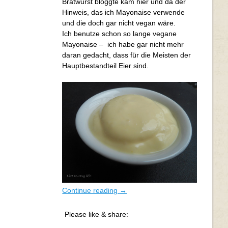
Bratwurst bloggte kam hier und da der
an-easy-
Hinweis, das ich Mayonaise verwende
life.de/tag/sojamilch/">
und die doch gar nicht vegan wäre.
Ich benutze schon so lange vegane
Mayonaise – ich habe gar nicht mehr
daran gedacht, dass für die Meisten der
Hauptbestandteil Eier sind.
Continue reading
→
Please like & share: