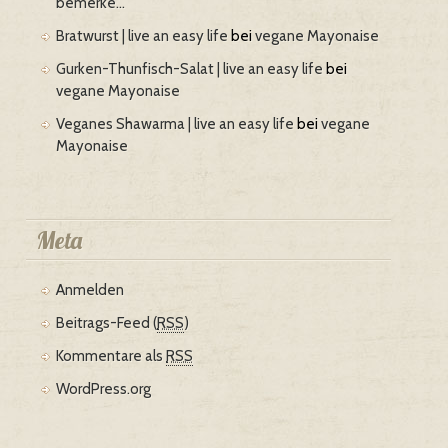
bemerke…
Bratwurst | live an easy life
bei
vegane Mayonaise
Gurken-Thunfisch-Salat | live an easy life
bei
vegane Mayonaise
Veganes Shawarma | live an easy life
bei
vegane
Mayonaise
Meta
Anmelden
Beitrags-Feed (
RSS
)
Kommentare als
RSS
WordPress.org