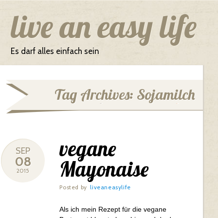
Main menu
Skip to content
live an easy life
Es darf alles einfach sein
Tag Archives:
Sojamilch
vegane
SEP
08
Mayonaise
2015
Posted by
liveaneasylife
Als ich mein Rezept für die vegane
http://live-